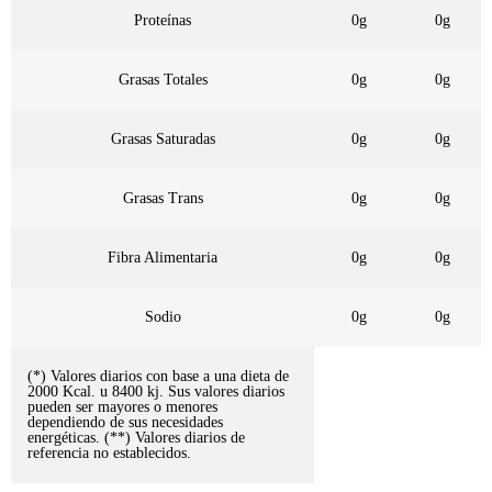
Proteínas
0g
0g
Grasas Totales
0g
0g
Grasas Saturadas
0g
0g
Grasas Trans
0g
0g
Fibra Alimentaria
0g
0g
Sodio
0g
0g
(*) Valores diarios con base a una dieta de
2000 Kcal. u 8400 kj. Sus valores diarios
pueden ser mayores o menores
dependiendo de sus necesidades
energéticas. (**) Valores diarios de
referencia no establecidos.