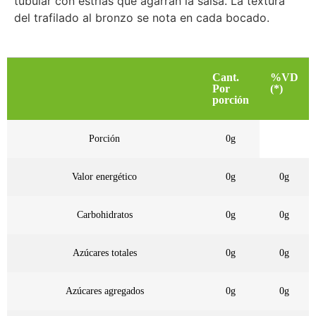
tubular con estrías que agarran la salsa. La textura
del trafilado al bronzo se nota en cada bocado.
Cant.
%VD
Por
(*)
porción
Porción
0g
Valor energético
0g
0g
Carbohidratos
0g
0g
Azúcares totales
0g
0g
Azúcares agregados
0g
0g