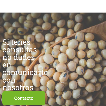
Si tenes
consultas
no dudes
en
comunicarte
con
nosotros
Contacto