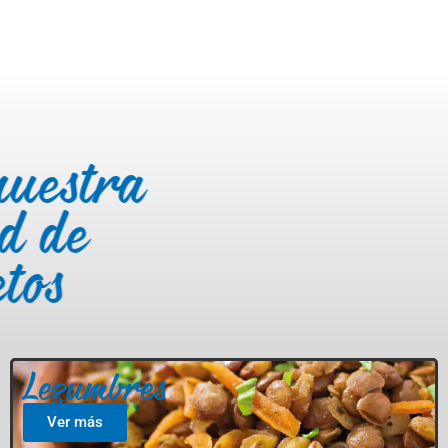
nuestra
d de
tos
Legumbres
Ver más