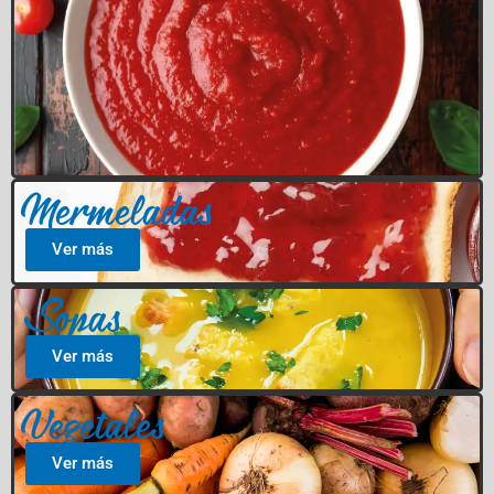
Mermeladas
Ver más
Sopas
Ver más
Vegetales
Ver más