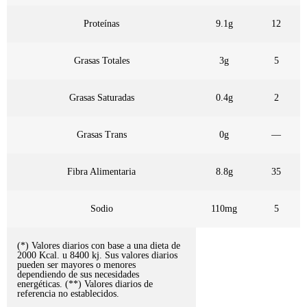
Proteínas
9.1g
12
Grasas Totales
3g
5
Grasas Saturadas
0.4g
2
Grasas Trans
0g
—
Fibra Alimentaria
8.8g
35
Sodio
110mg
5
(*) Valores diarios con base a una dieta de
2000 Kcal. u 8400 kj. Sus valores diarios
pueden ser mayores o menores
dependiendo de sus necesidades
energéticas. (**) Valores diarios de
referencia no establecidos.