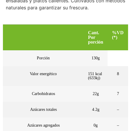
ensaladas y platos calientes. Cultivados con métodos
naturales para garantizar su frescura.
Cant.
%VD
Por
(*)
porción
Porción
130g
Valor energético
151 kcal
8
(633kj)
Carbohidratos
22g
7
Azúcares totales
4.2g
–
Azúcares agregados
0g
–