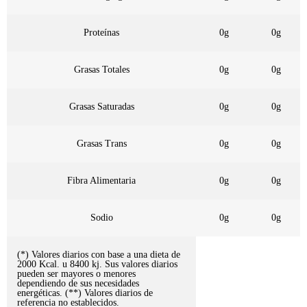
Proteínas
0g
0g
Grasas Totales
0g
0g
Grasas Saturadas
0g
0g
Grasas Trans
0g
0g
Fibra Alimentaria
0g
0g
Sodio
0g
0g
(*) Valores diarios con base a una dieta de
2000 Kcal. u 8400 kj. Sus valores diarios
pueden ser mayores o menores
dependiendo de sus necesidades
energéticas. (**) Valores diarios de
referencia no establecidos.