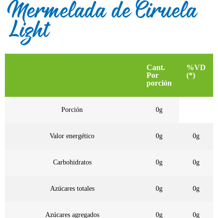
Mermelada de Ciruela
Light
Cant.
%VD
Por
(*)
porción
Porción
0g
Valor energético
0g
0g
Carbohidratos
0g
0g
Azúcares totales
0g
0g
Azúcares agregados
0g
0g