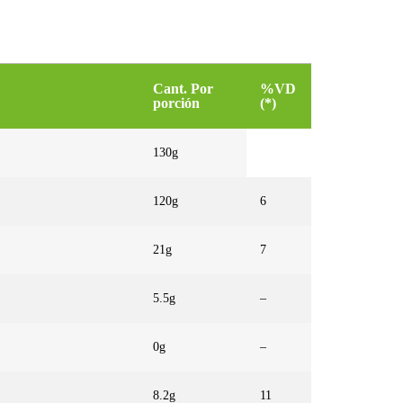
Cant. Por
%VD
porción
(*)
130g
120g
6
21g
7
5.5g
–
0g
–
8.2g
11