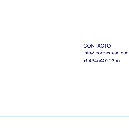
CONTACTO
info@nordestesrl.co
+543454020255
Privacy Policy
Terms & Conditions