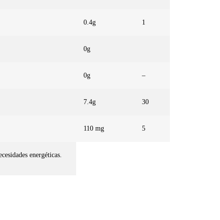
0.4g
1
0g
0g
–
7.4g
30
110 mg
5
cesidades energéticas.