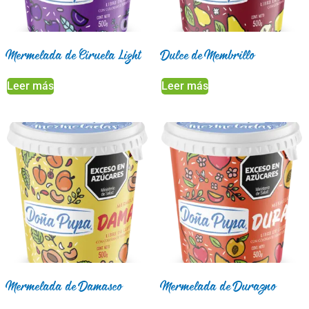
Mermelada de Ciruela Light
Dulce de Membrillo
Leer más
Leer más
Mermelada de Damasco
Mermelada de Durazno