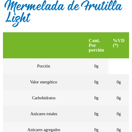
Mermelada de Frutilla
Light
Cant.
%VD
Por
(*)
porción
Porción
0g
Valor energético
0g
0g
Carbohidratos
0g
0g
Azúcares totales
0g
0g
Azúcares agregados
0g
0g