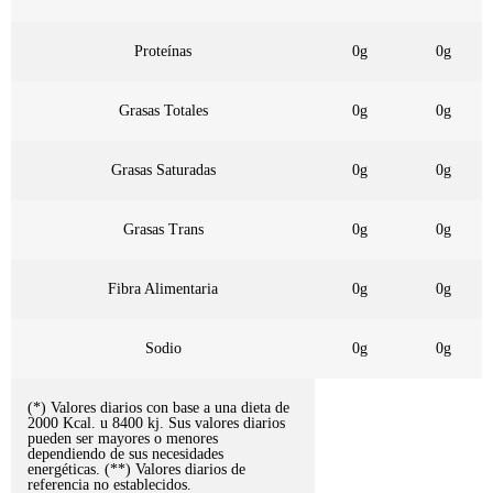
Proteínas
0g
0g
Grasas Totales
0g
0g
Grasas Saturadas
0g
0g
Grasas Trans
0g
0g
Fibra Alimentaria
0g
0g
Sodio
0g
0g
(*) Valores diarios con base a una dieta de
2000 Kcal. u 8400 kj. Sus valores diarios
pueden ser mayores o menores
dependiendo de sus necesidades
energéticas. (**) Valores diarios de
referencia no establecidos.