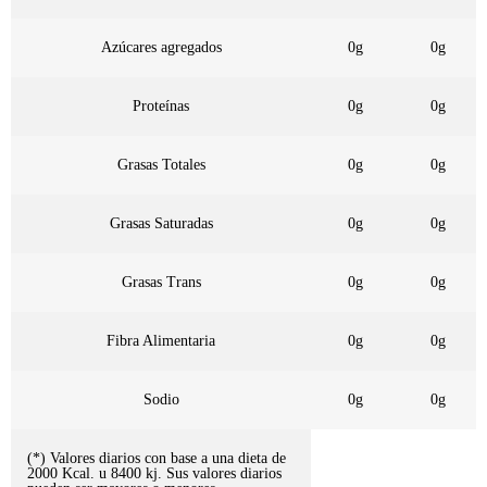
Azúcares agregados
0g
0g
Proteínas
0g
0g
Grasas Totales
0g
0g
Grasas Saturadas
0g
0g
Grasas Trans
0g
0g
Fibra Alimentaria
0g
0g
Sodio
0g
0g
(*) Valores diarios con base a una dieta de
2000 Kcal. u 8400 kj. Sus valores diarios