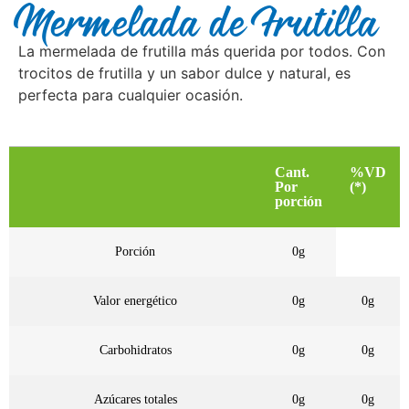
Mermelada de Frutilla
La mermelada de frutilla más querida por todos. Con
trocitos de frutilla y un sabor dulce y natural, es
perfecta para cualquier ocasión.
Cant.
%VD
Por
(*)
porción
Porción
0g
Valor energético
0g
0g
Carbohidratos
0g
0g
Azúcares totales
0g
0g